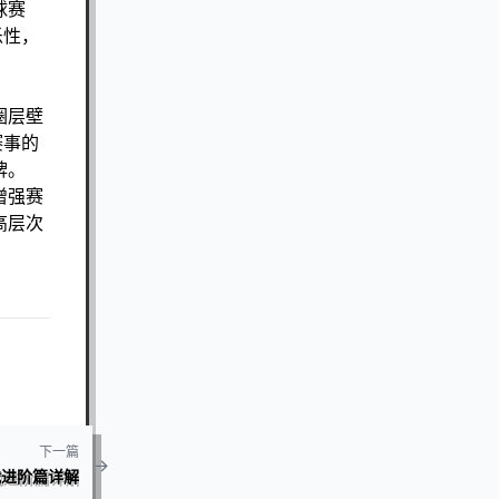
球赛
乐性，
圈层壁
赛事的
牌。
增强赛
高层次
下一篇
战进阶篇详解