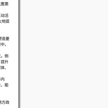
优惠票
互动活
大地提
塑造要
程中，
度。例
，提升
媒体、
等内
设，能
。
地方政