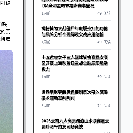
何打破
CBA全明星周末精彩赛事盛况
1周前
49 阅读
和联
揭秘植物大战僵尸年度版外挂的功能
性的赛
与风险分析全面解读实战应用剖析
会阶层
1周前
49 阅读
十五运会女子三人篮球资格赛西安赛
区开赛上海队首日三战全胜展现强劲
实力
1周前
60 阅读
世界羽联更新奥运赛制首次引入鹰眼
技术辅助裁判判罚
2周前
74 阅读
2025云南九大高原湖泊山水联赛星云
湖畔两千跑友同场竞技