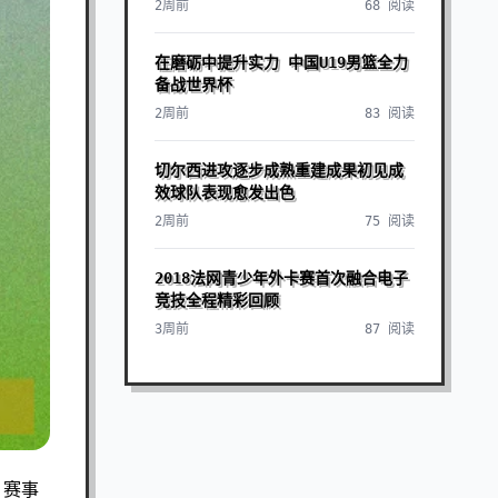
2周前
68 阅读
在磨砺中提升实力 中国U19男篮全力
备战世界杯
2周前
83 阅读
切尔西进攻逐步成熟重建成果初见成
效球队表现愈发出色
2周前
75 阅读
2018法网青少年外卡赛首次融合电子
竞技全程精彩回顾
3周前
87 阅读
，赛事