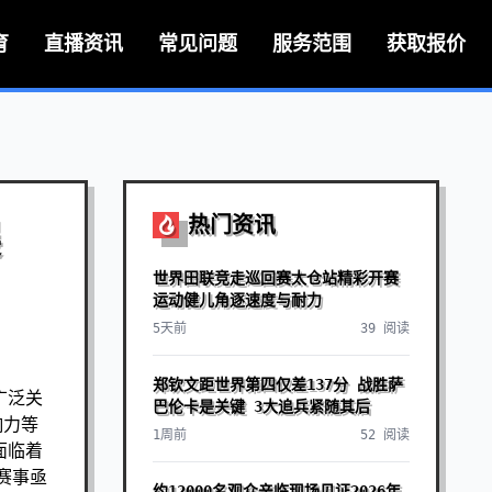
育
直播资讯
常见问题
服务范围
获取报价
热门资讯
展
世界田联竞走巡回赛太仓站精彩开赛
运动健儿角逐速度与耐力
5天前
39 阅读
郑钦文距世界第四仅差137分 战胜萨
广泛关
巴伦卡是关键 3大追兵紧随其后
响力等
1周前
52 阅读
面临着
赛事亟
约12000名观众亲临现场见证2026年