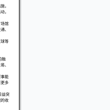
措施，
活动，
育场馆
交通、
足球等
的融
交易、
赛事能
引更多
日益突
观的收