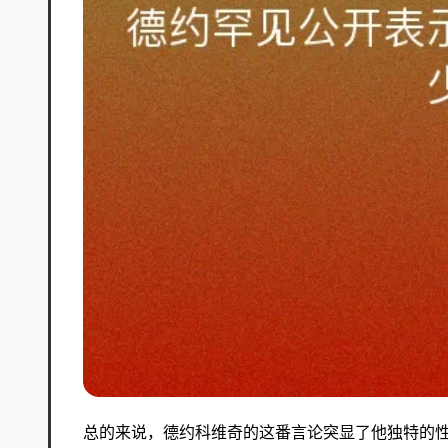
总的来说，德约科维奇的这番言论突显了他独特的