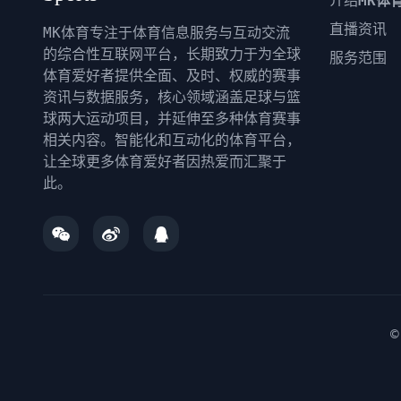
介绍
MK体
直播资讯
MK体育专注于体育信息服务与互动交流
的综合性互联网平台，长期致力于为全球
服务范围
体育爱好者提供全面、及时、权威的赛事
资讯与数据服务，核心领域涵盖足球与篮
球两大运动项目，并延伸至多种体育赛事
相关内容。智能化和互动化的体育平台，
让全球更多体育爱好者因热爱而汇聚于
此。
©