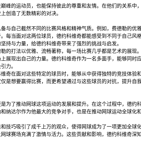
技巅峰的运动员，也能保持彼此的尊重和友情。在他们的关系中
史上创造了无数精彩的对决。
具备与自己截然不同的比赛风格和精神气质。例如，费德勒的优
奇。每当面对这两位球员，德约科维奇都能感受到不同于自己风
的坚持与力量，给德约科维奇带来了强烈的挑战与启发。
德勒的打法以优雅、流畅著称，每一场比赛几乎都是艺术的展现
场上展现出自己的力量。德约科维奇作为一名多面手，能够同时
吸引力。
科维奇在面对这些特定的球员时，能够从中获得独特的竞技体验
仅仅是想要赢得比赛，而更希望通过与这些球员的对抗，提升自
更是为了推动网球这项运动的发展和提升。在这个过程中，德约
勒和纳达尔作为他最大的竞争对手，也是在推动网球运动全球化
雅和技巧吸引了成千上万的观众，使得网球成为了一项更加全球
让网球赛场充满了激情与活力。这些贡献和影响，德约科维奇深