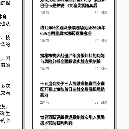
面的探
巴伦卡是关键 3大追兵紧随其后
1周前
53 阅读
体育
他也从
约12000名观众亲临现场见证2026年
CBA全明星周末精彩赛事盛况
特、技
1周前
49 阅读
才华的
揭秘植物大战僵尸年度版外挂的功能
发。因
与风险分析全面解读实战应用剖析
维奇的
1周前
49 阅读
十五运会女子三人篮球资格赛西安赛
曾多次
区开赛上海队首日三战全胜展现强劲
又充满
实力
2周前
62 阅读
益友。
巧和生
世界羽联更新奥运赛制首次引入鹰眼
多的空
技术辅助裁判判罚