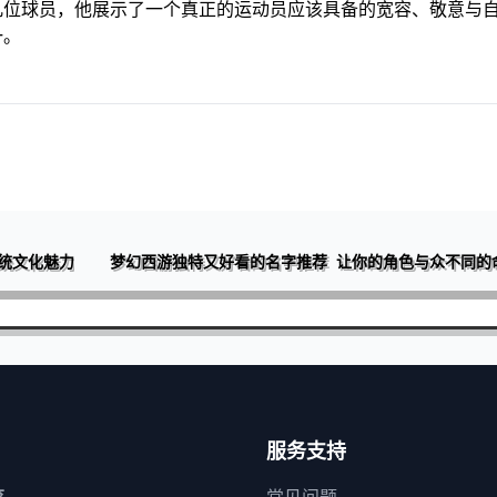
几位球员，他展示了一个真正的运动员应该具备的宽容、敬意与
一。
统文化魅力
梦幻西游独特又好看的名字推荐 让你的角色与众不同的
服务支持