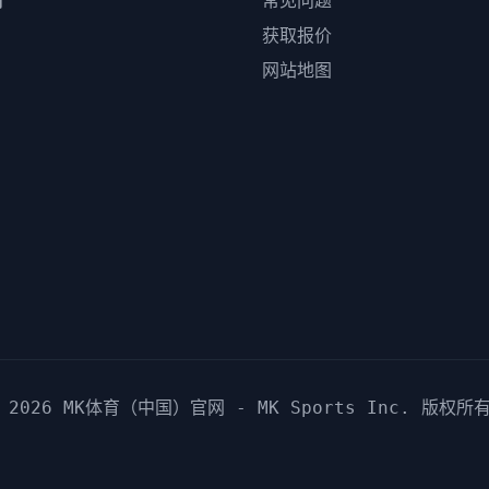
育
常见问题
获取报价
网站地图
 2026
MK体育（中国）官网 - MK Sports
Inc. 版权所有