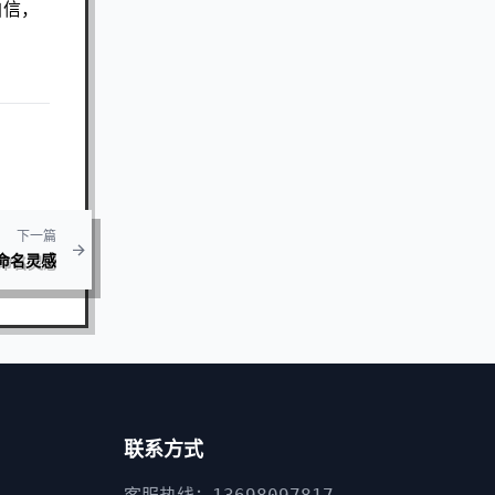
自信，
下一篇
命名灵感
联系方式