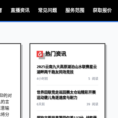
育
直播资讯
常见问题
服务范围
获取报价
热门资讯
2025云南九大高原湖泊山水联赛星云
湖畔两千跑友同场竞技
4小时前
5 阅读
世界田联竞走巡回赛太仓站精彩开赛
仰的对
运动健儿角逐速度与耐力
见的言
6天前
39 阅读
愿意输
也将分
郑钦文距世界第四仅差137分 战胜萨