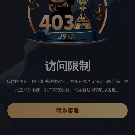
访问限制
尊敬的用户，由于相关法律限制，您所在地区无法访问J9产品，对
此造成的不便，我们深表歉意，您如有疑问请联系客服。
联系客服